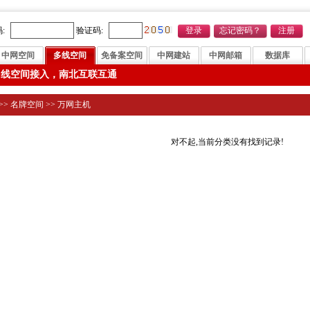
:
验证码:
中网空间
多线空间
免备案空间
中网建站
中网邮箱
数据库
多线空间接入，南北互联互通
>>
名牌空间
>>
万网主机
对不起,当前分类没有找到记录!