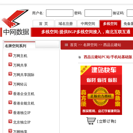
用户名:
密码:
验证码:
首 页
域名注册
中网空间
多线空间
免备
多线空间:提供BGP多线空间接入，南北互联互通
首页
>>
名牌空间
>>
西品云建站
名牌空间系列
万网主机
西品云建站PC站/手机站基础版
万网共享
万网共享国际
万网轻云
香港企业主机
香港全能主机
香港独立IP
北京独立IP
万网独享