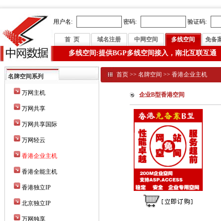
用户名:
密码:
验证码:
首 页
域名注册
中网空间
多线空间
免备
多线空间:提供BGP多线空间接入，南北互联互通
首页
>>
名牌空间
>>
香港企业主机
名牌空间系列
万网主机
企业B型香港空间
万网共享
万网共享国际
万网轻云
香港企业主机
香港全能主机
香港独立IP
北京独立IP
万网独享