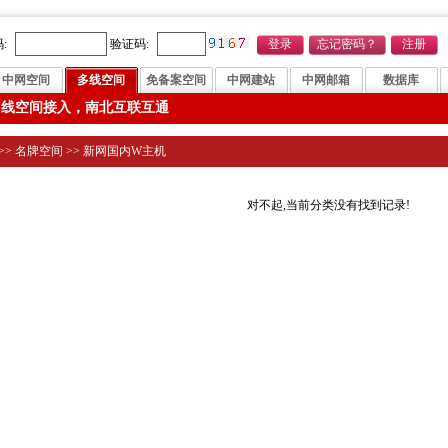
:
验证码:
中网空间
多线空间
免备案空间
中网建站
中网邮箱
数据库
多线空间接入，南北互联互通
>>
名牌空间
>>
新网国内W主机
对不起,当前分类没有找到记录!