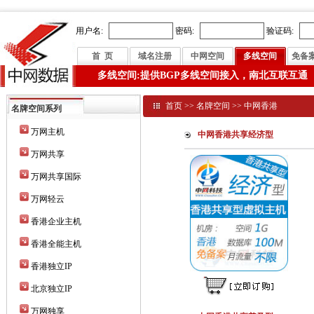
用户名:
密码:
验证码:
首 页
域名注册
中网空间
多线空间
免备
多线空间:提供BGP多线空间接入，南北互联互通
首页
>>
名牌空间
>>
中网香港
名牌空间系列
万网主机
中网香港共享经济型
万网共享
万网共享国际
万网轻云
香港企业主机
香港全能主机
香港独立IP
北京独立IP
万网独享