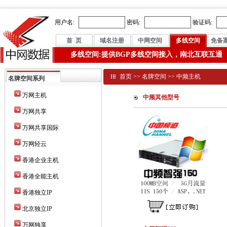
用户名:
密码:
验证码:
首 页
域名注册
中网空间
多线空间
免备
多线空间:提供BGP多线空间接入，南北互联互通
首页
>>
名牌空间
>>
中频主机
名牌空间系列
万网主机
中频其他型号
万网共享
万网共享国际
万网轻云
香港企业主机
香港全能主机
香港独立IP
北京独立IP
万网独享