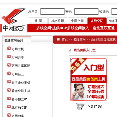
用户名:
密码:
验证码:
首 页
域名注册
中网空间
多线空间
免备
多线空间:提供BGP多线空间接入，南北互联互通
首页
>>
名牌空间
>>
西品美国虚拟主机
名牌空间系列
万网主机
西品美国入门型
万网共享
万网共享国际
万网轻云
香港企业主机
香港全能主机
香港独立IP
北京独立IP
万网独享