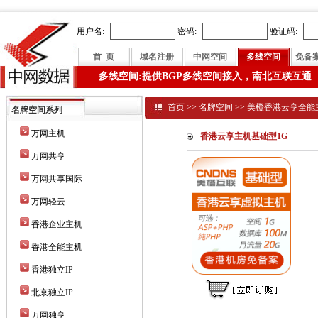
用户名:
密码:
验证码:
首 页
域名注册
中网空间
多线空间
免备
多线空间:提供BGP多线空间接入，南北互联互通
首页
>>
名牌空间
>>
美橙香港云享全能
名牌空间系列
万网主机
香港云享主机基础型1G
万网共享
万网共享国际
万网轻云
香港企业主机
香港全能主机
香港独立IP
北京独立IP
万网独享