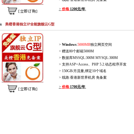
>
价格
:
1200元/年
美橙香港独立IP全能旗舰云G型
>
Windows
:
5000MB
独立网页空间
> 赠送80个邮箱5000M
> 数据库MSSQL:300M MYSQL:300M
> 支持ASP+Access、PHP 5.2.动态程序开发
> 150GB/月流量,绑定10个域名
> 线路:香港新世界机房 免备案
>
价格
:
1700元/年