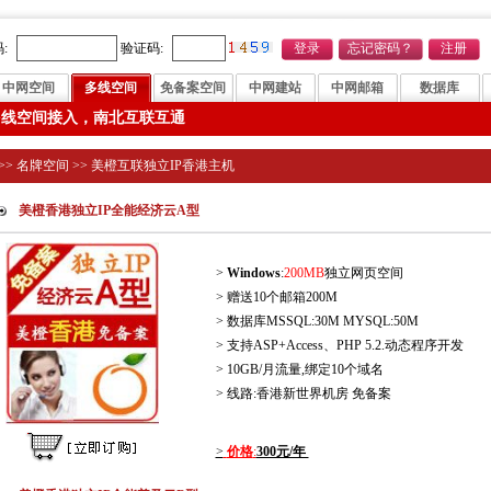
:
验证码:
中网空间
多线空间
免备案空间
中网建站
中网邮箱
数据库
多线空间接入，南北互联互通
>>
名牌空间
>>
美橙互联独立IP香港主机
美橙香港独立IP全能经济云A型
>
Windows
:
200MB
独立网页空间
> 赠送10个邮箱200M
> 数据库MSSQL:30M MYSQL:50M
> 支持ASP+Access、PHP 5.2.动态程序开发
> 10GB/月流量,绑定10个域名
> 线路:香港新世界机房 免备案
>
价格
:
300元/年