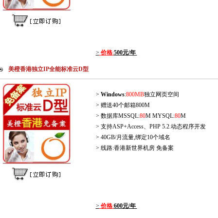
>
价格
:
500元/年
美橙香港独立IP全能标准云D型
>
Windows
:
800MB
独立网页空间
> 赠送40个邮箱800M
> 数据库MSSQL:
80
M MYSQL:
80
M
> 支持ASP+Access、PHP 5.2.动态程序开发
> 40GB/月流量,绑定10个域名
> 线路:香港新世界机房 免备案
>
价格
:
600元/年